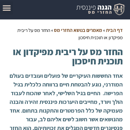
המדריך להגשת בקשה להחזר מס
מאמרים בנושא החזרי מס
סיבות לקבלת החזר מס
בדוק זכאות להחזר מס
דף הבית
»
מאמרים בנושא החזרי מס
»
החזר מס על ריבית
מפיקדון או תוכנית חיסכון
החזר מס על ריבית מפיקדון או
תוכנית חיסכון
אחד החששות העיקריים של פועלים ועובדים בעולם
המודרני, נוגע להבטחת חיים ברווחה כלכלית בגיל
הפרישה.
החיים בגיל השלישי, לאחר שהכוח לעבוד
הולך ויורד, מחייבים היערכות פיננסית זהירה והבנה
מעמיקה של כלל הפרמטרים והתקנות בתחום.
אחד
מהנושאים אשר חשוב לשים אליהם לב, עבור
פנסיונרים חדשים המגלים את זכויותיהם, הוא החזר