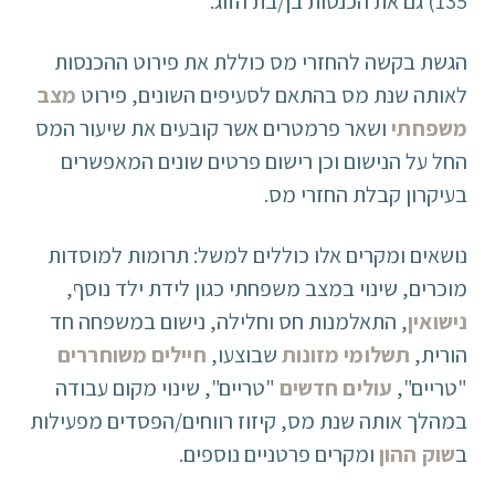
135) גם את הכנסות בן/בת הזוג.
הגשת בקשה להחזרי מס כוללת את פירוט ההכנסות
לאותה שנת מס בהתאם לסעיפים השונים, פירוט
מצב
משפחתי
ושאר פרמטרים אשר קובעים את שיעור המס
החל על הנישום וכן רישום פרטים שונים המאפשרים
בעיקרון קבלת החזרי מס.
נושאים ומקרים אלו כוללים למשל: תרומות למוסדות
מוכרים, שינוי במצב משפחתי כגון לידת ילד נוסף,
נישואין
, התאלמנות חס וחלילה, נישום במשפחה חד
הורית,
תשלומי מזונות
שבוצעו,
חיילים משוחררים
"טריים",
עולים חדשים
"טריים", שינוי מקום עבודה
במהלך אותה שנת מס, קיזוז רווחים/הפסדים מפעילות
ב
שוק ההון
ומקרים פרטניים נוספים.