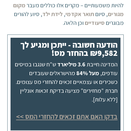
להיות משמעותיים – מקרים אלו כוללים מעבר
מקום
מגורים
, סיום
תואר אקדמי
,
לידת ילד
, סיוע להורים
מבוגרים
סיעודיים
וכן הלאה.
הודעה חשובה - ייתכן ומגיע לך
₪9,582 בהחזר מס!
המדינה חייבת
3.6 מיליארד
ש"ח שנגבו במיסים
עודפים,
מעל 84%
מהישראלים שעובדים
כשכירים או עצמאיים זכאים להחזרי מס עצומים.
חברת "מחזירים" מציעה בדיקת זכאות אונליין
[ללא עלות].
בדקו האם אתם זכאים להחזרי המס >>