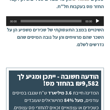
החזר מס בעקבות חל"ת.
נגן
00:00
00:00
אודיו
השינויים במצב התעסוקתי של שכירים משפיע הן על
השכר שהם מרוויחים והן על גובה המיסים שהם
נדרשים לשלם.
הודעה חשובה - ייתכן ומגיע לך
₪9,582 בהחזר מס!
המדינה חייבת
3.6 מיליארד
ש"ח שנגבו במיסים
עודפים,
מעל 84%
מהישראלים שעובדים
כשכירים או עצמאיים זכאים להחזרי מס עצומים.