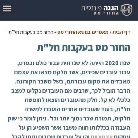
המדריך להגשת בקשה להחזר מס
מאמרים בנושא החזרי מס
סיבות לקבלת החזר מס
בדוק זכאות להחזר מס
דף הבית
»
מאמרים בנושא החזרי מס
»
החזר מס בעקבות חל"ת
החזר מס בעקבות חל"ת
שנת 2020 הייתה לא שגרתית עבור כולם ובפרט,
עבור עובדים שכירים, אשר חלקם מצאו את עצמם
מאבדים את מקום עבודתם, בשל משבר הקורונה.
הדבר הוביל לכך, שרבים מם העובדים נקלעו למצב
כלכלי לא קל. חלק מהעובדים הוצאו לחופשת
חל"ת, בעוד שעובדים אחרים הועברו למשרה
חלקית, תמורת שכר נמוך יותר וכד'. ניתן לומר כי שוק
העבודה בכללותו חווה משבר אשר השפיע הן על
עסקים
עצמאיים
והן על עובדים שכירים וניתן לקבל