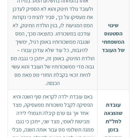
אותו בהפחתה בתשלום המס. במידה
ולעובד נולד תינוק והוא לא הספיק לעדכן
את מעסיקו על כך, סביר להניח כי נקודות
שינוי
המס המגיעות לו, בגין הולדת התינוק, לא
הסטטוס
עודכנו במשכורתו. כתוצאה מכך, המס
המשפחתי
שנגבה ממשכורותיו באופן רגיל, ימשיך
של העובד
להיגבות, כל עוד שלא עודכן עבורו –
הולדת התינוק. באופן זה, ייתכן כי נגבה מס
גבוה מדי ממשכורותיו של העובד והוא עשוי
להיות זכאי בקבלת החזרי מס מאת מס
הכנסה.
באם עובדת ילדה לקראת סוף השנה והיא
עובדת
הפסיקה לקבל משכורות ממעסיקה, מצד
שהוצאה
אחד אך גם טרם קיבלה תגמולי לידה
לחל"ת
מביטוח לאומי, מצד שני, ייתכן כי נגבו
בזמן
ממנה תשלומי מס עבור אותה השנה, מבלי