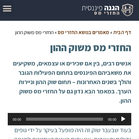
המדריך להגשת בקשה להחזר מס
מאמרים בנושא החזרי מס
סיבות לקבלת החזר מס
בדוק זכאות להחזר מס
דף הבית
»
מאמרים בנושא החזרי מס
»
החזרי מס משוק ההון
החזרי מס משוק ההון
אנשים רבים, בין אם שכירים או עצמאים, משקיעים
את משאביהם הפיננסים בתחום הפעילות הגובר
והולך בשנים האחרונות – תחום שוק ההון וניירות
הערך. במאמר הבא נדון גם על החזרי מס משוק
ההון.
נגן
00:00
00:00
אודיו
בעוד שבעבר שוק זה היה מופעל בעיקר על ידי גופים