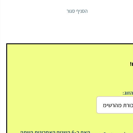
הסניף סגור
זוג:
האם ב-6 השנים האחרונות הייתה