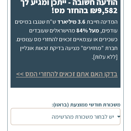
הודעה חשובה - ייתכן ומגיע לך
₪9,582 בהחזר מס!
המדינה חייבת
3.6 מיליארד
ש"ח שנגבו במיסים
עודפים,
מעל 84%
מהישראלים שעובדים
כשכירים או עצמאיים זכאים להחזרי מס עצומים.
חברת "מחזירים" מציעה בדיקת זכאות אונליין
[ללא עלות].
בדקו האם אתם זכאים להחזרי המס >>
משכורת חודשי ממוצעת (ברוטו):