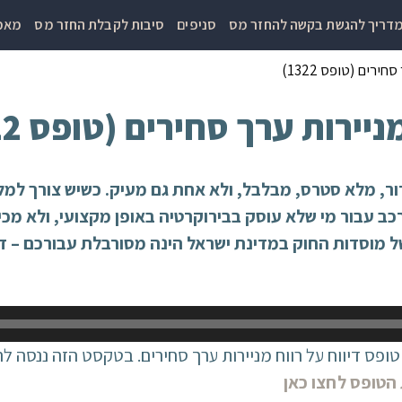
דריך להגשת בקשה להחזר מס
סניפים
סיבות לקבלת החזר מס
מאמר
ירים (טופס 1322)
יירות ערך סחירים (טופס 1322)
רור, מלא סטרס, מבלבל, ולא אחת גם מעיק. כשיש צורך למל
ב עבור מי שלא עוסק בבירוקרטיה באופן מקצועי, ולא מכי
 מוסדות החוק במדינת ישראל הינה מסורבלת עבורכם – דע
א על טופס 1322, הנקרא גם טופס דיווח על רווח מניירות ערך סחירים. בטקסט 
הטופס לחצו כאן