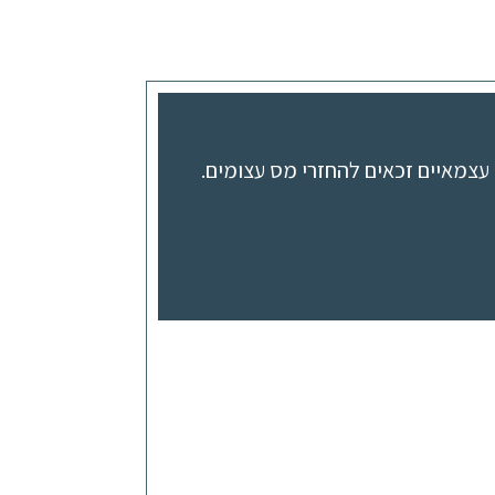
להגביר
או
להנמיך
עוצמת
שמע.
עצמאיים זכאים להחזרי מס עצומים.