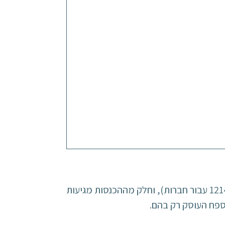
הצורך בטופס 1322 צף כשממלאים טופס דיווח הכנסות שנתי (טופס 1301 עבור אנשים פרטיים, או טופס 1214 עבור חברות), וחלק מההכנסות מגיעות
ספח העוסק רק בהם.