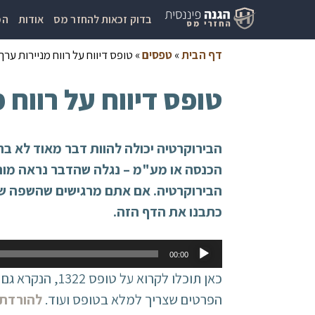
בדוק זכאות להחזר מס
אודות
המ
דף הבית
»
טפסים
»
טופס דיווח על רווח מניירות ערך סח
טופס דיווח על רווח מנ
הבירוקרטיה יכולה להוות דבר מאוד לא ב
הכנסה או מע"מ – נגלה שהדבר נראה מורכ
הבירוקרטיה. אם אתם מרגישים שהשפה של
כתבנו את הדף הזה.
נגן
00:00
אודיו
כאן תוכלו לקרו
הפרטים שצריך למלא בטופס ועוד.
להורדת 