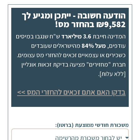
הודעה חשובה - ייתכן ומגיע לך
₪9,582 בהחזר מס!
המדינה חייבת
3.6 מיליארד
ש"ח שנגבו במיסים
עודפים,
מעל 84%
מהישראלים שעובדים
כשכירים או עצמאיים זכאים להחזרי מס עצומים.
חברת "מחזירים" מציעה בדיקת זכאות אונליין
[ללא עלות].
בדקו האם אתם זכאים להחזרי המס >>
משכורת חודשי ממוצעת (ברוטו):