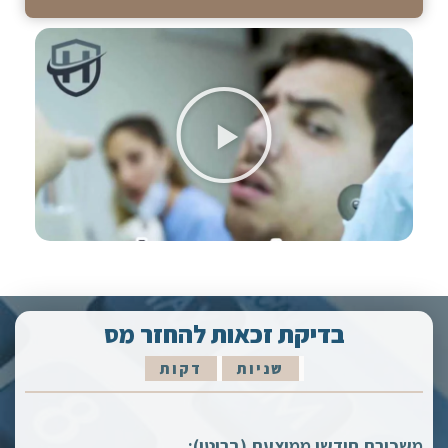
בדיקת זכאות להחזר מס
שניות
דקות
משכורת חודשי ממוצעת (ברוטו):