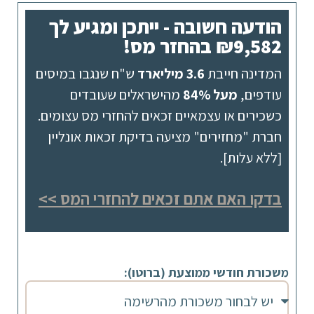
הודעה חשובה - ייתכן ומגיע לך
₪9,582 בהחזר מס!
המדינה חייבת
3.6 מיליארד
ש"ח שנגבו במיסים
עודפים,
מעל 84%
מהישראלים שעובדים
כשכירים או עצמאיים זכאים להחזרי מס עצומים.
חברת "מחזירים" מציעה בדיקת זכאות אונליין
[ללא עלות].
בדקו האם אתם זכאים להחזרי המס >>
משכורת חודשי ממוצעת (ברוטו):