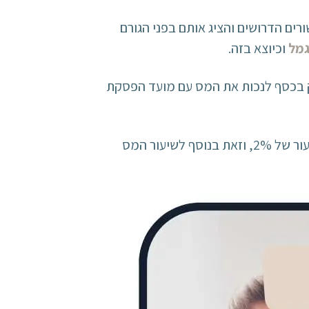
ים הדרושים והציג אותם בפני הגורם
גמל
וכיוצא בזה.
יק בכסף לנכות את המס עם מועד הפסקת
יש לציין, שהכנסות גבוהות של למעלה מ-811,560 ש"ח בשנה מחויבות במס נוסף על הכנסות גבוהות בשיעור של 2%, וזאת בנוסף לשיעור המס