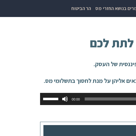
ים בנושא החזרי מס
הר הביטוח
יננסית של העסק.
אים אליהן על מנת לחסוך בתשלומי מס.
השתמש
00:00
במקש
למעלה/למטה
כדי
להגביר