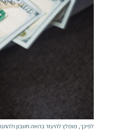
לפיכך, מומלץ להיעזר ברואה חשבון ולהתנה