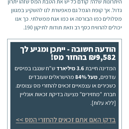
היתרונות שלה? קודם כל יש את הטבת המס שזהו יתרון
גדול. אך קופת הגמל גם מאפשרת לנו להשקיע במגוון
מסלולים כמו הבורסה או כמו אגח ממשלתי. כך אנו
יכולים להרוויח כסף רב וזאת תודות לתיקון 190.
הודעה חשובה - ייתכן ומגיע לך
₪9,582 בהחזר מס!
המדינה חייבת
3.6 מיליארד
ש"ח שנגבו במיסים
עודפים,
מעל 84%
מהישראלים שעובדים
כשכירים או עצמאיים זכאים להחזרי מס עצומים.
חברת "מחזירים" מציעה בדיקת זכאות אונליין
[ללא עלות].
בדקו האם אתם זכאים להחזרי המס >>