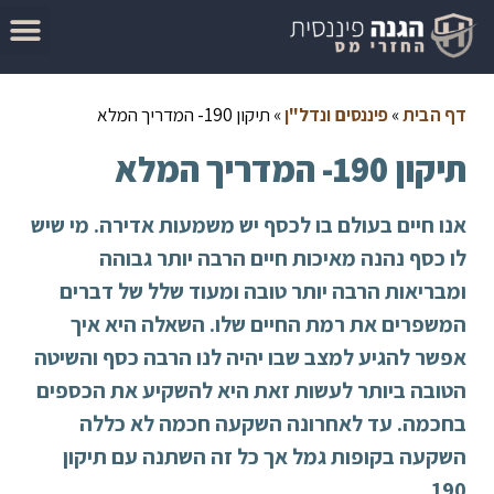
המדריך להגשת בקשה להחזר מס
מאמרים בנושא החזרי מס
סיבות לקבלת החזר מס
בדוק זכאות להחזר מס
דף הבית
»
פיננסים ונדל"ן
»
תיקון 190- המדריך המלא
תיקון 190- המדריך המלא
אנו חיים בעולם בו לכסף יש משמעות אדירה. מי שיש
לו כסף נהנה מאיכות חיים הרבה יותר גבוהה
ומבריאות הרבה יותר טובה ומעוד שלל של דברים
המשפרים את רמת החיים שלו. השאלה היא איך
אפשר להגיע למצב שבו יהיה לנו הרבה כסף והשיטה
הטובה ביותר לעשות זאת היא להשקיע את הכספים
בחכמה. עד לאחרונה השקעה חכמה לא כללה
השקעה בקופות גמל אך כל זה השתנה עם תיקון
.
190