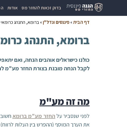
בדוק זכאות להחזר מס
אודות
המ
דף הבית
»
פיננסים ונדל"ן
»
ברומא, התנהג כרומאי 
ברומא, התנהג כרומא
כולנו כישראלים אוהבים הנחה, ואם יתאפ
לקבל הנחה מובנת בצורת החזר מע"מ לתיירים. ב4 צעדים פשוטים תוכלו לקבל הרבה כסף בחזרה
מה זה מע"מ
לפני שנסביר על
החזר מע"מ ברומא
חשוב ש
את הערך המוסף (ההפרש בין העלות לרווח) ש