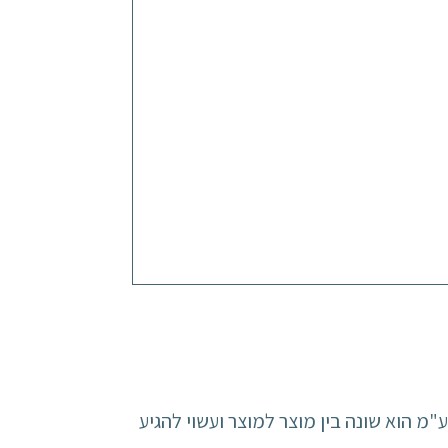
מ הוא 17 אחוז מסך הקניה, וברומא המע"מ הוא שונה בין מוצר למוצר ועשוי להגיע