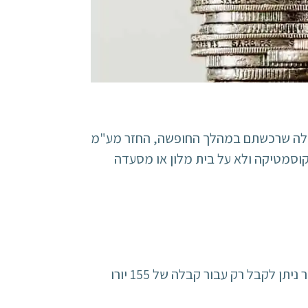
 קולה שרכשתם במהלך החופשה, החזר מע"מ
לפני הרכישה חשוב לתכנן את הרכישה, כך שיהיה קבלה ע"ס 155 יורו בחנות אחת, מכיוון שאת ההחזר ניתן לקבל רק עבור קבלה של 155 יורו