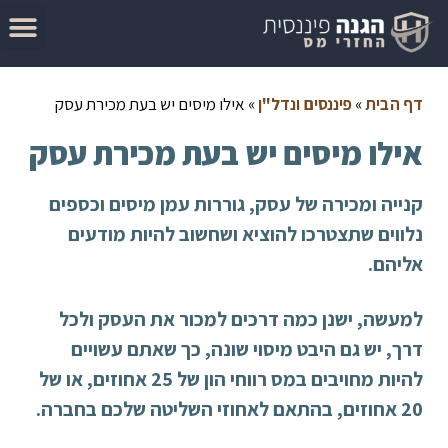
המדריך להגשת בקשה להחזר מס
מאמרים בנושא החזרי מס
סיבות לקבלת החזר מס
בדוק זכאות להחזר מס
דף הבית
»
פיננסים ונדל"ן
»
אילו מיסים יש בעת מכירת עסק
אילו מיסים יש בעת מכירת עסק
קנייה ומכירה של עסק, גוררות עמן מיסים וכספים
נלווים שתצטרכו להוציא ושחשוב להיות מודעים
אליהם.
למעשה, ישנן כמה דרכים למכור את העסק ולכל
דרך, יש גם היבט מיסוי שונה, כך שאתם עשויים
להיות מחויבים במס רווחי הון של 25 אחוזים, או של
20 אחוזים, בהתאם לאחוזי השליטה שלכם בחברה.