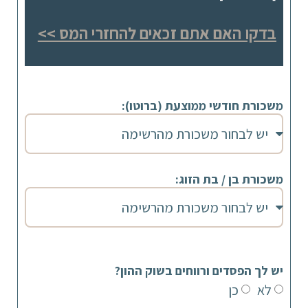
בדקו האם אתם זכאים להחזרי המס >>
משכורת חודשי ממוצעת (ברוטו):
משכורת בן / בת הזוג:
יש לך הפסדים ורווחים בשוק ההון?
לא
כן