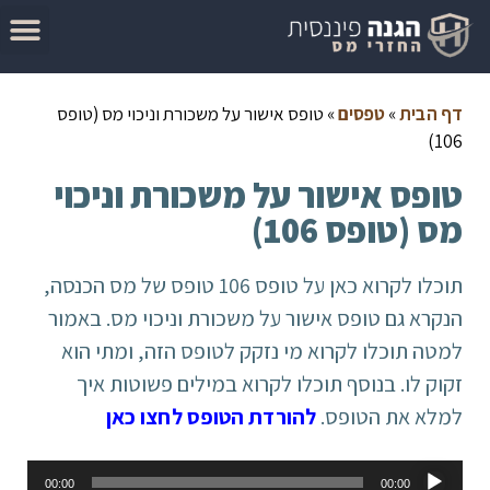
המדריך להגשת בקשה להחזר מס
מאמרים בנושא החזרי מס
סיבות לקבלת החזר מס
בדוק זכאות להחזר מס
דף הבית
»
טפסים
»
טופס אישור על משכורת וניכוי מס (טופס
106)
טופס אישור על משכורת וניכוי
מס (טופס 106)
תוכלו לקרוא כאן על טופס 106 טופס של מס הכנסה,
הנקרא גם טופס אישור על משכורת וניכוי מס. באמור
למטה תוכלו לקרוא מי נזקק לטופס הזה, ומתי הוא
זקוק לו. בנוסף תוכלו לקרוא במילים פשוטות איך
למלא את הטופס.
להורדת הטופס לחצו כאן
נגן
00:00
00:00